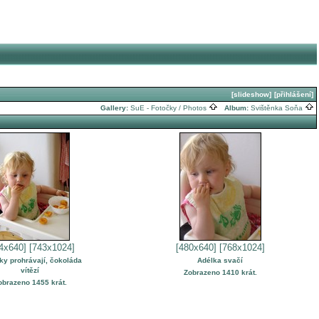
[slideshow]
[přihlášení]
Gallery:
SuE - Fotočky / Photos
Album:
Svištěnka Soňa
4x640]
[743x1024]
[480x640]
[768x1024]
ky prohrávají, čokoláda
Adélka svačí
vítězí
Zobrazeno 1410 krát.
obrazeno 1455 krát.