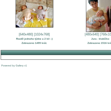
[640x480]
[1024x768]
[480x640]
[768x10
Rozdíl jednoho týdne a 2 kil :-)
Jura - klubíčko
Zobrazeno 1499 krát.
Zobrazeno 1516 krá
Powered by
Gallery
v1