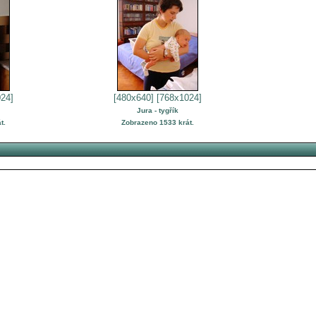
24]
[480x640]
[768x1024]
Jura - tygřík
t.
Zobrazeno 1533 krát.