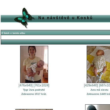
Na návštěvě u Kosků
8 fotek v tomto albu
[476x640]
[761x1024]
[429x640]
[687x10
Tygr Jura podruhé
Jura má siestu
Zobrazeno 1517 krát.
Zobrazeno 1449 krá