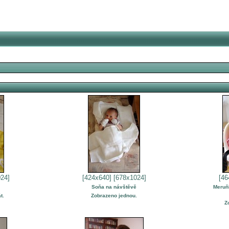
24]
[424x640]
[678x1024]
[46
Soňa na návštěvě
Meruň
t.
Zobrazeno jednou.
Z