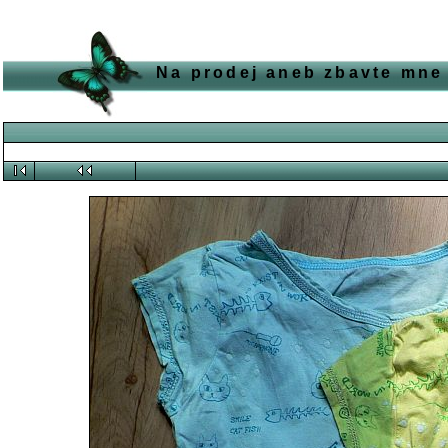
Na prodej aneb zbavte mne