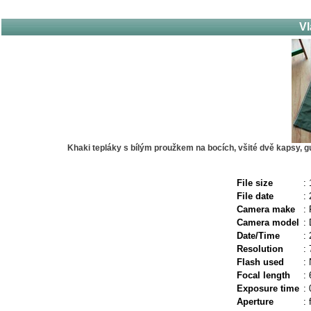
Vl
Khaki tepláky s bílým proužkem na bocích, všité dvě kapsy, gu
File size
:
File date
:
Camera make
:
Camera model
:
Date/Time
:
Resolution
:
Flash used
:
Focal length
:
Exposure time
:
Aperture
: