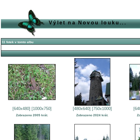
Výlet na Novou louku...
11 fotek v tomto albu
[640x480]
[1000x750]
[480x640]
[750x1000]
[64
Zobrazeno 2005 krát.
Zobrazeno 2024 krát.
Z