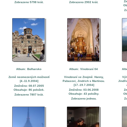
Z
Zobrazeno 5798 krát.
Zobrazeno 2902 krát.
Ob
Z
Album:
Bulharsko
Album:
Vinobraní 04
Al
Země neomezených možností
Vinobraní ve Znojmě. Hanny,
Výl
[4.-11.9.2004]
Pabaxovi, Jindrich s Martinou.
Jindři
[17.-19.7.2004]
Změněno: 08.07.2005
Obsahuje: 86 položek.
Změněno: 03.06.2008
Z
Obsahuje: 43 položky.
Ob
Zobrazeno 7807 krát.
Zobrazeno jednou.
Z