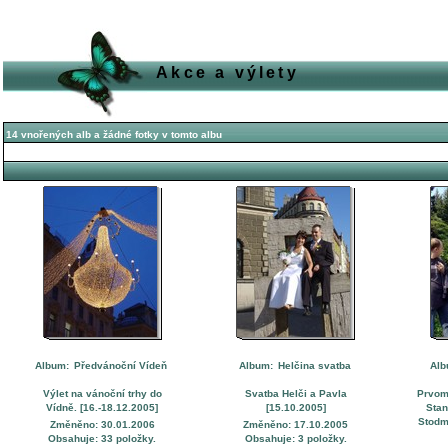
Akce a výlety
14 vnořených alb a žádné fotky v tomto albu
Album:
Předvánoční Vídeň
Album:
Helčina svatba
Al
Výlet na vánoční trhy do
Svatba Helči a Pavla
Prvom
Vídně. [16.-18.12.2005]
[15.10.2005]
Stan
Stodm
Změněno: 30.01.2006
Změněno: 17.10.2005
Obsahuje: 33 položky.
Obsahuje: 3 položky.