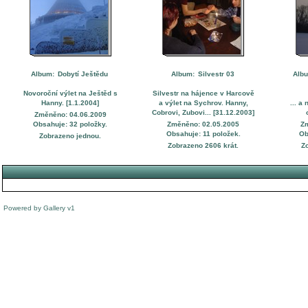
Album:
Dobytí Ještědu
Album:
Silvestr 03
Alb
Novoroční výlet na Ještěd s
Silvestr na hájence v Harcově
Hanny. [1.1.2004]
a výlet na Sychrov. Hanny,
... a
Cobrovi, Zubovi... [31.12.2003]
Změněno: 04.06.2009
Obsahuje: 32 položky.
Změněno: 02.05.2005
Z
Obsahuje: 11 položek.
Ob
Zobrazeno jednou.
Zobrazeno 2606 krát.
Z
Powered by
Gallery
v1