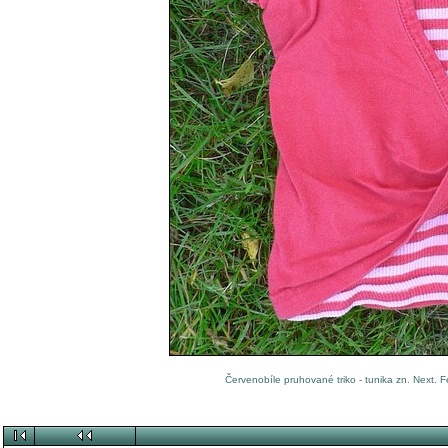
Červenobíle pruhované triko - tunika zn. Next. F