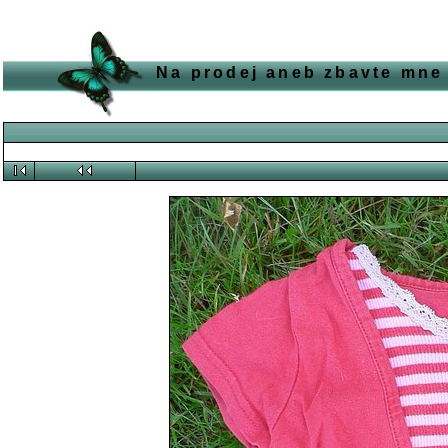
Na prodej aneb zbavte mne