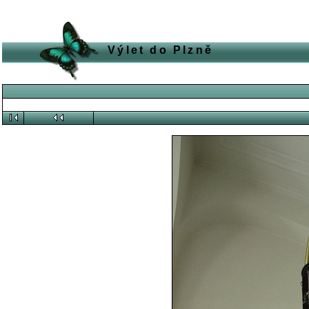
Výlet do Plzně