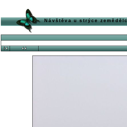
Návštěva u strýce zemědě