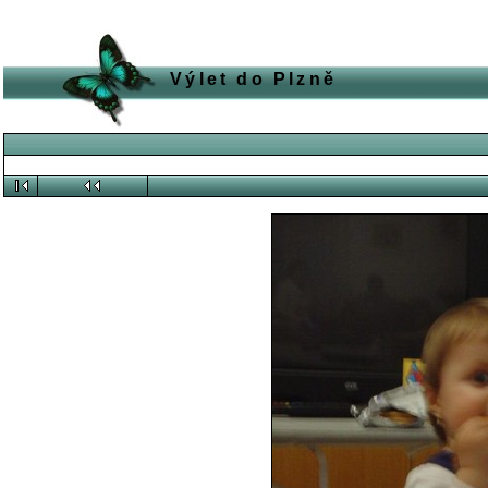
Výlet do Plzně