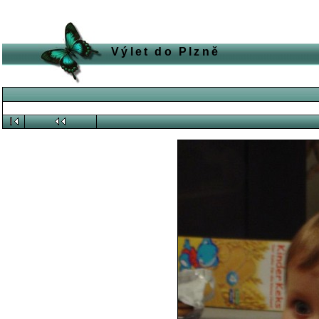
Výlet do Plzně